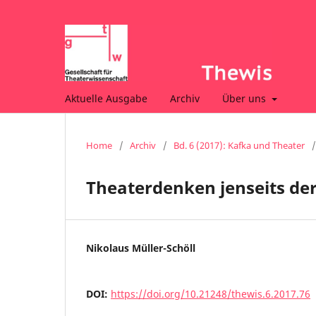
Aktuelle Ausgabe
Archiv
Über uns
Home
/
Archiv
/
Bd. 6 (2017): Kafka und Theater
/
Theaterdenken jenseits d
Nikolaus Müller-Schöll
DOI:
https://doi.org/10.21248/thewis.6.2017.76