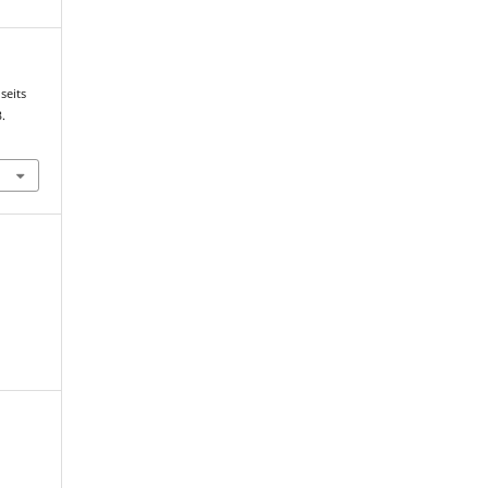
seits
3.