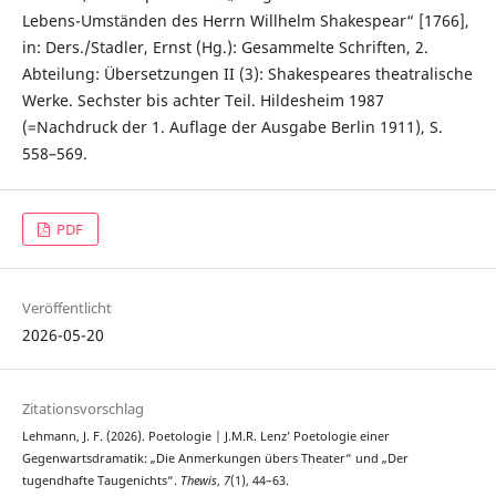
Lebens-Umständen des Herrn Willhelm Shakespear“ [1766],
in: Ders./Stadler, Ernst (Hg.): Gesammelte Schriften, 2.
Abteilung: Übersetzungen II (3): Shakespeares theatralische
Werke. Sechster bis achter Teil. Hildesheim 1987
(=Nachdruck der 1. Auflage der Ausgabe Berlin 1911), S.
558–569.
PDF
Veröffentlicht
2026-05-20
Zitationsvorschlag
Lehmann, J. F. (2026). Poetologie | J.M.R. Lenz’ Poetologie einer
Gegenwartsdramatik: „Die Anmerkungen übers Theater“ und „Der
tugendhafte Taugenichts“.
Thewis
,
7
(1), 44–63.