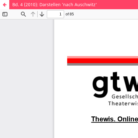
Bd. 4 (2010): Darstellen ’nach Auschwitz‘